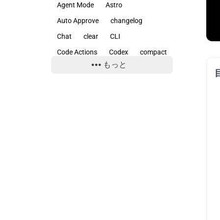
Agent Mode
Astro
開発ツール
26
Auto Approve
changelog
Chat
clear
CLI
開発環境
2
Code Actions
Codex
compact
もっと
context
Copilot
copy
Ctrl+S
CUDA
Cursor
delegate
diff
experimental
FAQPage
Gemini
git
GitHub
GitHub Copilot
Google
Google Search Console
init
Linux
Mac
model
NES
NoAdapterInstalled
Node.js
nvm
OpenAI
params
plan
PowerShell