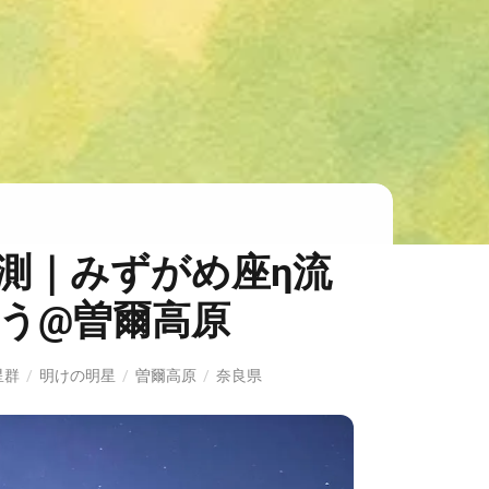
測｜みずがめ座η流
う@曽爾高原
星群
/
明けの明星
/
曽爾高原
/
奈良県