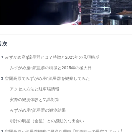
目次
みずがめ座η流星群とは？特徴と2025年の見頃時期
1
みずがめ座η流星群の特徴と2025年の極大日
曽爾高原でみずがめ座η流星群を観察してみた
2
アクセス方法と駐車場情報
実際の観測体験と気温対策
みずがめ座η流星群の観測結果
明けの明星（金星）との感動的な出会い
曽爾高原が流星群観察に最適な理由【関西随一の星空スポット】
3