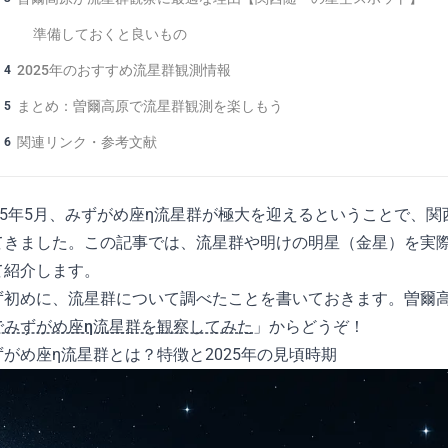
準備しておくと良いもの
2025年のおすすめ流星群観測情報
4
まとめ：曽爾高原で流星群観測を楽しもう
5
関連リンク・参考文献
6
025年5月、みずがめ座η流星群が極大を迎えるということで、
てきました。この記事では、流星群や明けの明星（金星）を実
て紹介します。
ず初めに、流星群について調べたことを書いておきます。曽爾
でみずがめ座η流星群を観察してみた
」からどうぞ！
ずがめ座η流星群とは？特徴と2025年の見頃時期