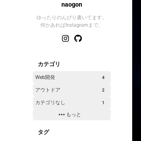
naogon
ゆったりのんびり書いてます。
何かあればInstagramまで。
カテゴリ
Web開発
4
アウトドア
2
カテゴリなし
1
もっと
トラブルシューティング
2
旅行
1
タグ
環境構築
17