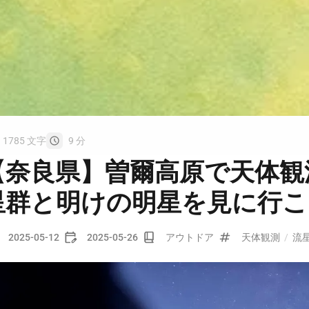
1785 文字
9 分
【奈良県】曽爾高原で天体観
星群と明けの明星を見に行こ
2025-05-12
2025-05-26
アウトドア
天体観測
/
流