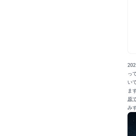
prompt
props
Python
research
rewind
SEO
share
Shift+Tab
SSH
SSH config
ssh-copy-id
streamer-mode
undo
usage
Visual Studio
VS Code
VS2026
Windows
WSL
2
アップデート
インストール
っ
エディター
エラー対応
い
ま
エラー解決
コンテキスト
原
コンポーネント設計
シェル実行
み
ショートカット
プチキャンプ
メンション
モード切替
リダイレクト
リネーム
一覧