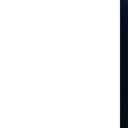
公開鍵認証
動的ルーティング
天体観測
奈良県
学生
岩手県
市ケ原
日帰り旅行
日本語
明けの明星
曽爾高原
構造化データ
流星群
温泉
神戸ハイキング
自動化
自動承認
設定
設定方法
静的サイト