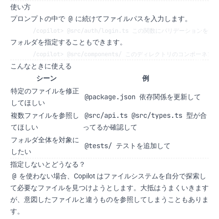
使い方
@
プロンプトの中で
に続けてファイルパスを入力します。
/copilot> @src/auth/login.ts この関数にバリデーションを追
フォルダを指定することもできます。
/copilot> @src/components/ このディレクトリのコンポーネ
こんなときに使える
シーン
例
特定のファイルを修正
@package.json 依存関係を更新して
してほしい
@src/api.ts @src/types.ts 型が合
複数ファイルを参照し
ってるか確認して
てほしい
フォルダ全体を対象に
@tests/ テストを追加して
したい
指定しないとどうなる？
@
を使わない場合、Copilot はファイルシステムを自分で探索し
て必要なファイルを見つけようとします。大抵はうまくいきます
が、意図したファイルと違うものを参照してしまうこともありま
す。