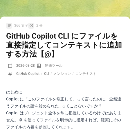
366 文字
2 分
GitHub Copilot CLI にファイルを
直接指定してコンテキストに追加
する方法【@】
2026-03-28
開発ツール
GitHub Copilot
/
CLI
/
メンション
/
コンテキスト
はじめに
Copilot に「このファイルを修正して」って言ったのに、全然違
うファイルの話を始められた…ってことないですか？
Copilot はプロジェクト全体を常に把握しているわけではありま
@
せん。
を使ってファイルを明示的に指定すれば、確実にその
ファイルの内容を参照してくれます。