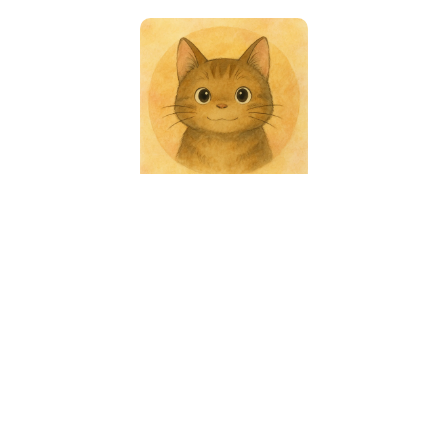
naogon
ゆったりのんびり書いてます。 何かあればInstagramまで。
カテゴリ
Web開発
4
アウトドア
2