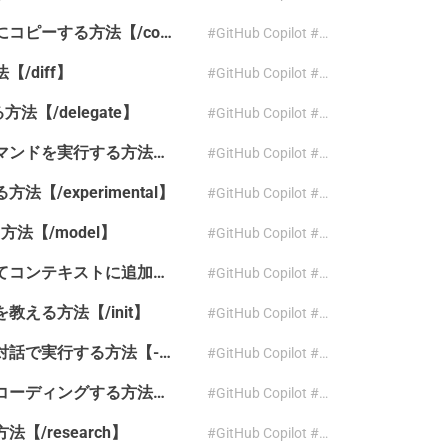
GitHub Copilot CLI の回答をクリップボードにコピーする方法【/copy】
#GitHub Copilot #CLI #copy
【/diff】
#GitHub Copilot #CLI #diff
る方法【/delegate】
#GitHub Copilot #CLI #delegate
GitHub Copilot CLI で入力を保持したままコマンドを実行する方法【Ctrl+S】
#GitHub Copilot #CLI #Ctrl+S #ショートカット
方法【/experimental】
#GitHub Copilot #CLI #experimental
える方法【/model】
#GitHub Copilot #CLI #model
GitHub Copilot CLI にファイルを直接指定してコンテキストに追加する方法【@】
#GitHub Copilot #CLI #メンション #コンテキスト
ルを教える方法【/init】
#GitHub Copilot #CLI #init
GitHub Copilot CLI にプロンプトを渡して非対話で実行する方法【-p フラグ】
#GitHub Copilot #CLI #prompt #自動化
GitHub Copilot CLI で実装計画を立ててからコーディングする方法【/plan】
#GitHub Copilot #CLI #plan
方法【/research】
#GitHub Copilot #CLI #research