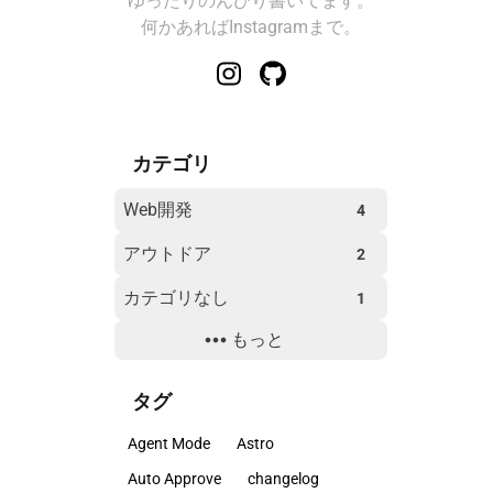
ゆったりのんびり書いてます。
何かあればInstagramまで。
カテゴリ
Web開発
4
アウトドア
2
カテゴリなし
1
もっと
トラブルシューティング
2
旅行
1
タグ
環境構築
17
Agent Mode
Astro
開発ツール
26
Auto Approve
changelog