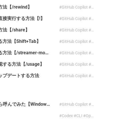
方法【/rewind】
#GitHub Copilot #CLI #rewind #undo
ンドを直接実行する方法【!】
#GitHub Copilot #CLI #シェル実行
方法【/share】
#GitHub Copilot #CLI #share
る方法【Shift+Tab】
#GitHub Copilot #CLI #モード切替 #Shift+Tab
GitHub Copilot CLI で個人情報を見えなくする方法【/streamer-mode】
#GitHub Copilot #CLI #streamer-mode
を確認する方法【/usage】
#GitHub Copilot #CLI #usage
マンドでアップデートする方法
#GitHub Copilot #CLI #アップデート
GitHub Copilot CLI を Python subprocess から呼んでみた【Windows】
#GitHub Copilot #CLI #Python #Windows #PowerShell
#Codex #CLI #OpenAI #Mac #インストール
#Gemini #CLI #Google #Mac #インストール