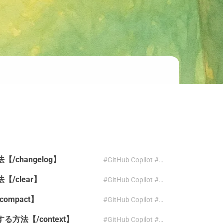
【/changelog】
#GitHub Copilot #CLI #changelog
法【/clear】
#GitHub Copilot #CLI #clear
compact】
#GitHub Copilot #CLI #compact
する方法【/context】
#GitHub Copilot #CLI #context