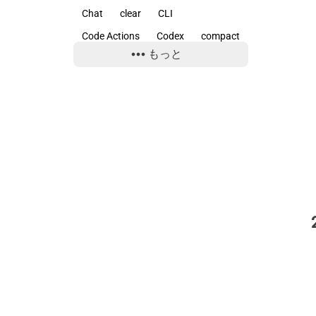
Chat
clear
CLI
開発環境
2
Code Actions
Codex
compact
もっと
context
Copilot
copy
Ctrl+S
CUDA
Cursor
delegate
diff
experimental
FAQPage
Gemini
git
GitHub
GitHub Copilot
Google
Google Search Console
init
Linux
Mac
model
NES
NoAdapterInstalled
Node.js
nvm
OpenAI
params
plan
PowerShell
prompt
props
Python
research
rewind
SEO