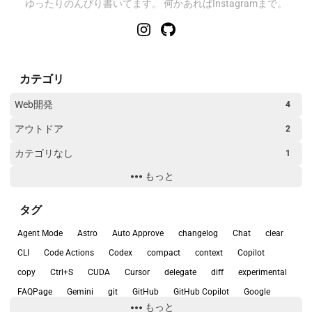
ゆったりのんびり書いてます。 何かあればInstagramまで。
カテゴリ
Web開発
4
アウトドア
2
カテゴリなし
1
もっと
トラブルシューティング
2
旅行
1
タグ
環境構築
17
Agent Mode
Astro
Auto Approve
changelog
Chat
clear
開発ツール
26
CLI
Code Actions
Codex
compact
context
Copilot
copy
Ctrl+S
CUDA
Cursor
delegate
diff
experimental
開発環境
2
FAQPage
Gemini
git
GitHub
GitHub Copilot
Google
もっと
Google Search Console
init
Linux
Mac
model
NES