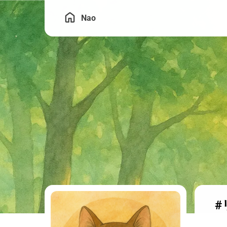
Nao
#