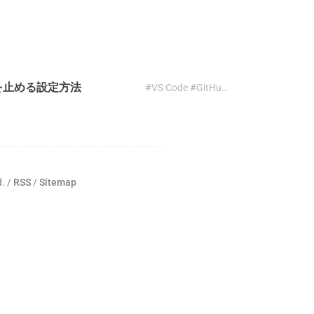
のを止める設定方法
#VS Code #GitHub Copilot #リネーム #設定
d. /
RSS
/
Sitemap