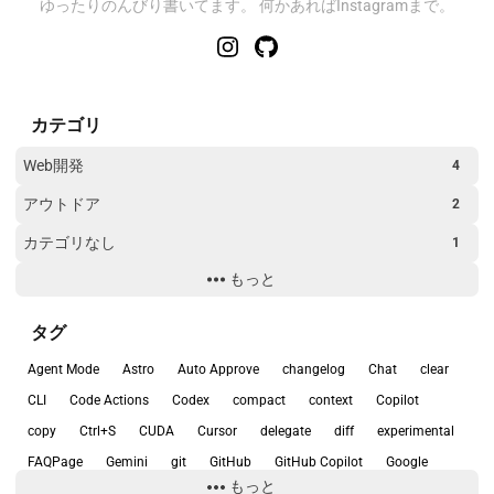
ゆったりのんびり書いてます。 何かあればInstagramまで。
カテゴリ
Web開発
4
アウトドア
2
カテゴリなし
1
もっと
トラブルシューティング
2
旅行
1
タグ
環境構築
17
Agent Mode
Astro
Auto Approve
changelog
Chat
clear
開発ツール
26
CLI
Code Actions
Codex
compact
context
Copilot
copy
Ctrl+S
CUDA
Cursor
delegate
diff
experimental
開発環境
2
FAQPage
Gemini
git
GitHub
GitHub Copilot
Google
もっと
Google Search Console
init
Linux
Mac
model
NES