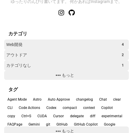
ゆったりのんびり書いてます。 何かあればInstagramまで。
カテゴリ
Web開発
4
アウトドア
2
カテゴリなし
1
もっと
トラブルシューティング
2
旅行
1
タグ
環境構築
17
Agent Mode
Astro
Auto Approve
changelog
Chat
clear
開発ツール
26
CLI
Code Actions
Codex
compact
context
Copilot
copy
Ctrl+S
CUDA
Cursor
delegate
diff
experimental
開発環境
2
FAQPage
Gemini
git
GitHub
GitHub Copilot
Google
もっと
Google Search Console
init
Linux
Mac
model
NES