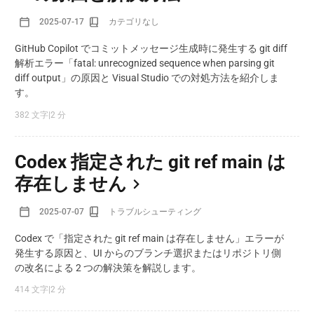
2025-07-17
カテゴリなし
GitHub Copilot でコミットメッセージ生成時に発生する git diff
解析エラー「fatal: unrecognized sequence when parsing git
diff output」の原因と Visual Studio での対処方法を紹介しま
す。
382 文字
|
2 分
Codex 指定された git ref main は
存在しません
2025-07-07
トラブルシューティング
Codex で「指定された git ref main は存在しません」エラーが
発生する原因と、UI からのブランチ選択またはリポジトリ側
の改名による 2 つの解決策を解説します。
414 文字
|
2 分