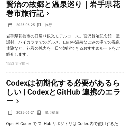
賢治の故郷と温泉巡り｜岩手県花
巻市旅行記
2025-06-25
旅行
岩手県花巻市の日帰り観光モデルコース。宮沢賢治記念館・童
話村、ハイカラヤでのグルメ、山の神温泉なごみの湯での温泉
体験など、花巻の魅力を一日で満喫できるおすすめルートをご
紹介します。
1553 文字
|
8 分
Codexは初期化する必要があるら
しい | CodexとGitHub 連携のエラ
ー
2025-06-21
環境構築
OpenAI Codex で "GitHub リポジトリは Codex 内で使用するた
めに初期化する必要があります" と表示されたときの対処法を