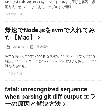
MacでGitHub Copilot CLIをインストールする手順を解説。認
証方法、使い方、よくあるトラブルまで網羅。
570 文字
|
3 分
爆速でNode.jsをnvmで入れてみ
た【Mac】
2025-10-13
開発環境
nvmを使ってMacにNode.js を最速でインストールする方法を
解説。プロジェクトごとのバージョン管理やよくあるトラブル
対処法も紹介。
357 文字
|
2 分
fatal: unrecognized sequence
when parsing git diff output エラ
ーの原因と解決方法